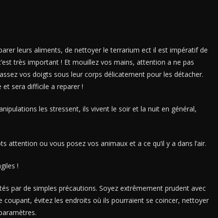
arer leurs aliments, de nettoyer le terrarium ect il est impératif de
c’est très important ! Et mouillez vos mains, attention a ne pas
passez vos doigts sous leur corps délicatement pour les détacher.
t sera difficile a reparer !
ulations les stressent, ils vivent le soir et la nuit en général,
s attention ou vous posez vos animaux et a ce qu’il y a dans l’air.
giles !
ités par de simples précautions. Soyez extrêmement prudent avec
 coupant, évitez les endroits où ils pourraient se coincer, nettoyer
 paramètres.